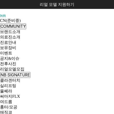
리얼 모델 지원하기
KR
CN(준비중)
COMMUNITY
브랜드소개
의료진소개
진료안내
보유장비
이벤트
공지&이슈
전후사진
리얼모델모집
NB SIGNATURE
콜라겐터치
실리프팅
울쎄라
써마지FLX
여드름
흉터/모공
매직코