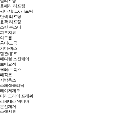
실리프팅
울쎄라 리프팅
써마지FLX 리프팅
탄력 리프팅
윤곽 리프팅
스킨 부스터
피부치료
여드름
흉터/모공
기미/색소
혈관/홍조
메디컬 스킨케어
쁘띠교정
필러/보톡스
매직코
지방축소
스페셜클리닉
레이저제모
미라드라이 프레쉬
리제네라 액티바
문신제거
수액치료