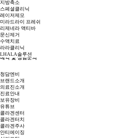
지방축소
스페셜클리닉
레이저제모
미라드라이 프레쉬
리제네라 액티바
문신제거
수액치료
라라클리닉
LHALA솔루션
예약 및 상담문의
예약 및 상담문의
청담엔비
브랜드소개
의료진소개
진료안내
보유장비
유튜브
콜라겐센터
콜라겐터치
콜라겐주사
안티에이징