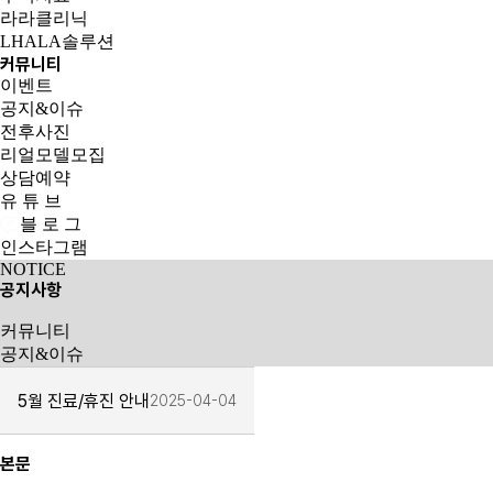
라라클리닉
LHALA솔루션
커뮤니티
이벤트
공지&이슈
전후사진
리얼모델모집
상담예약
유 튜 브
블 로 그
인스타그램
NOTICE
공지사항
커뮤니티
공지&이슈
5월 진료/휴진 안내
2025-04-04
본문