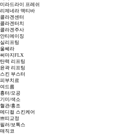
미라드라이 프레쉬
리제네라 액티바
콜라겐센터
콜라겐터치
콜라겐주사
안티에이징
실리프팅
울쎄라
써마지FLX
탄력 리프팅
윤곽 리프팅
스킨 부스터
피부치료
여드름
흉터/모공
기미/색소
혈관/홍조
메디컬 스킨케어
쁘띠교정
필러/보톡스
매직코