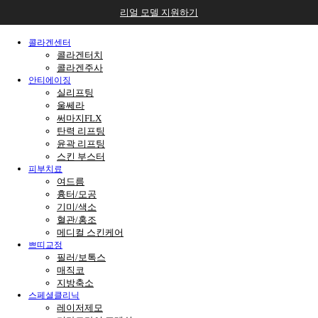
리얼 모델 지원하기
콜라겐센터
콜라겐터치
콜라겐주사
안티에이징
실리프팅
울쎄라
써마지FLX
탄력 리프팅
윤곽 리프팅
스킨 부스터
피부치료
여드름
흉터/모공
기미/색소
혈관/홍조
메디컬 스킨케어
쁘띠교정
필러/보톡스
매직코
지방축소
스페셜클리닉
레이저제모