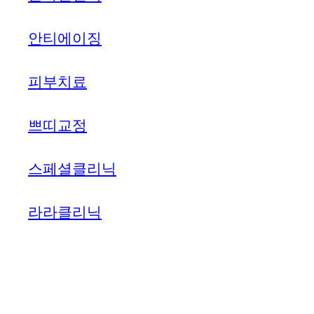
안티에이징
피부치료
쁘띠교정
스페셜클리닉
라라클리닉