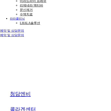
미라드라이 프레쉬
리제네라 액티바
문신제거
수액치료
라라클리닉
LHALA솔루션
예약 및 상담문의
예약 및 상담문의
청담엔비
콜라겐센터